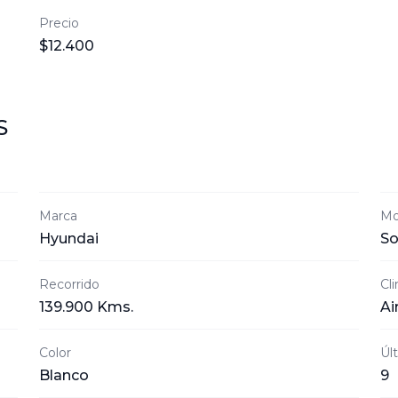
Precio
$12.400
S
Marca
Mo
Hyundai
So
Recorrido
Cl
139.900 Kms.
Ai
Color
Úl
Blanco
9