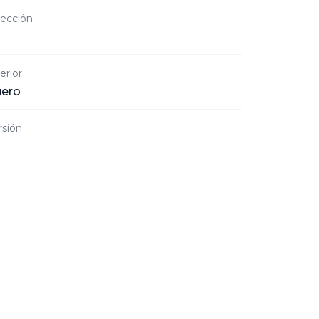
rección
erior
ero
rsión