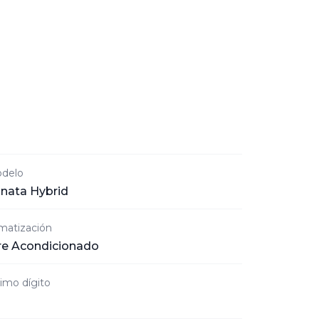
delo
nata Hybrid
imatización
re Acondicionado
timo dígito